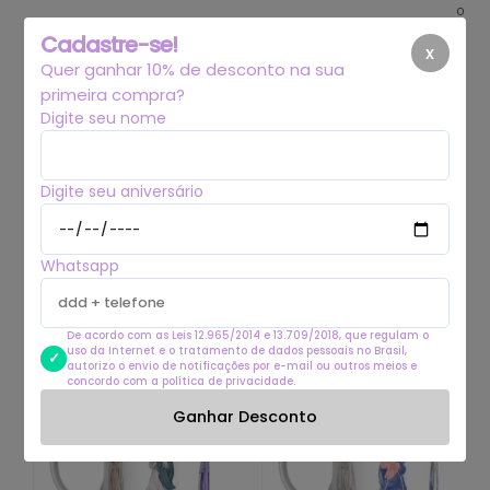
0
Cadastre-se!
x
Quer ganhar 10% de desconto na sua
primeira compra?
Digite seu nome
Início
.
caneca
Digite seu aniversário
caneca
Whatsapp
Filtrar
De acordo com as Leis 12.965/2014 e 13.709/2018, que regulam o
uso da Internet e o tratamento de dados pessoais no Brasil,
autorizo o envio de notificações por e-mail ou outros meios e
concordo com a política de privacidade.
Ganhar Desconto