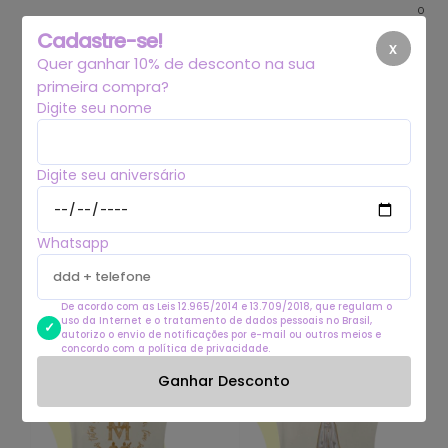
0
Cadastre-se!
x
Quer ganhar 10% de desconto na sua
primeira compra?
Digite seu nome
Início
.
Vestuário
.
Adulto
.
Feminino
Digite seu aniversário
Feminino
Whatsapp
Filtrar
De acordo com as Leis 12.965/2014 e 13.709/2018, que regulam o
uso da Internet e o tratamento de dados pessoais no Brasil,
autorizo o envio de notificações por e-mail ou outros meios e
concordo com a política de privacidade.
Ganhar Desconto