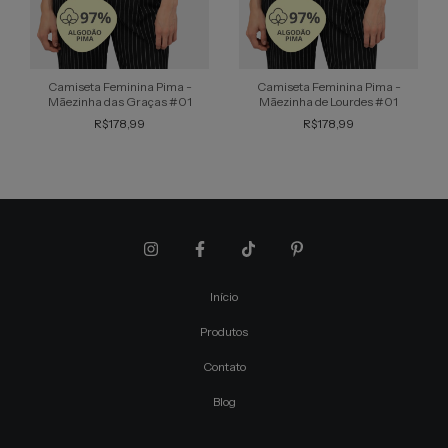
Camiseta Feminina Pima -
Camiseta Feminina Pima -
Mãezinha das Graças #01
Mãezinha de Lourdes #01
R$178,99
R$178,99
Início
Produtos
Contato
Blog