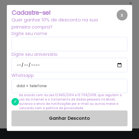
0
Cadastre-se!
x
Quer ganhar 10% de desconto na sua
primeira compra?
Digite seu nome
FAQ
Digite seu aniversário
Whatsapp
De acordo com as Leis 12.965/2014 e 13.709/2018, que regulam o
uso da Internet e o tratamento de dados pessoais no Brasil,
autorizo o envio de notificações por e-mail ou outros meios e
concordo com a política de privacidade.
Ganhar Desconto