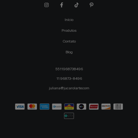
Início
Produtos
Contato
Blog
5511968738496
11 96873-8496
juliana@jucarolarte.com