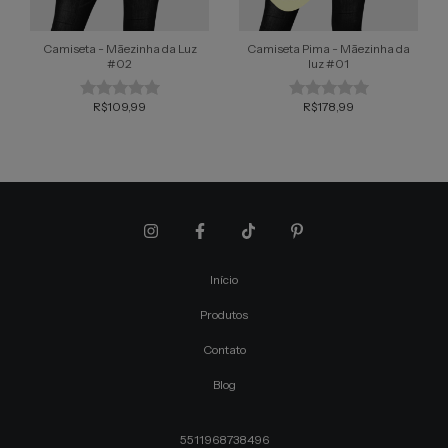
Camiseta - Mãezinha da Luz
Camiseta Pima - Mãezinha da
#02
luz #01
R$109,99
R$178,99
Início
Produtos
Contato
Blog
5511968738496