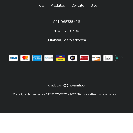
Início
Produtos
Contato
Blog
5511968738496
11 96873-8496
juliana@jucarolarte.com
Copyright Jucarolarte - 54113957000173 - 2026. Todos os direitos reservados.