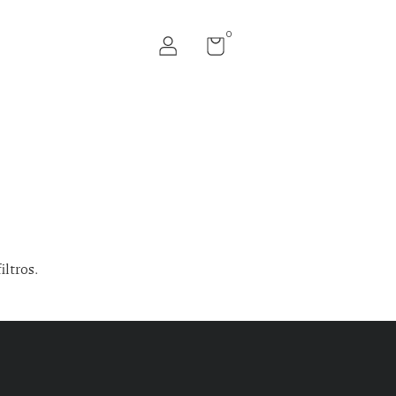
0
iltros.