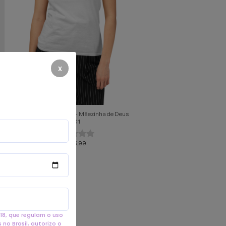
x
de
Camiseta Feminina - Mãezinha de Deus
#01
R$99,99
18, que regulam o uso
no Brasil, autorizo o