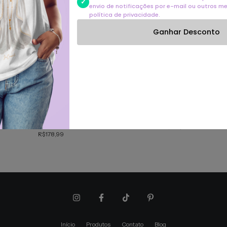
envio de notificações por e-mail ou outros m
política de privacidade.
Ganhar Desconto
amiseta Feminina Pima - Mãezinha da
Camiseta Pima - Mãezinha da luz #0
luz #02
R$178,99
R$178,99
Início
Produtos
Contato
Blog