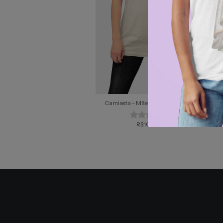
Camiseta - Mãezinha da Luz #02
C
R$109,99