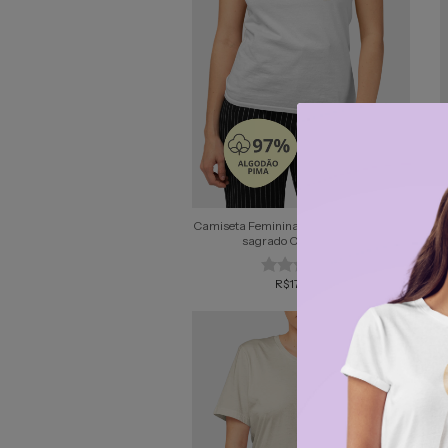
Camiseta Feminina Pima - Mãezinha do
sagrado Coração #01
R$178,99