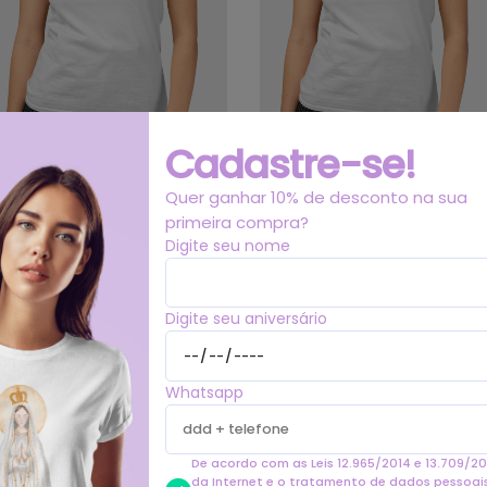
Cadastre-se!
Quer ganhar 10% de desconto na sua
primeira compra?
Digite seu nome
Camiseta Feminina Pima - Mãezinha
Camiseta Feminina Pima - Mãezinha 
Desatadora dos Nós #01
Deus #01
R$178,99
R$178,99
Digite seu aniversário
Whatsapp
De acordo com as Leis 12.965/2014 e 13.709/20
da Internet e o tratamento de dados pessoais 