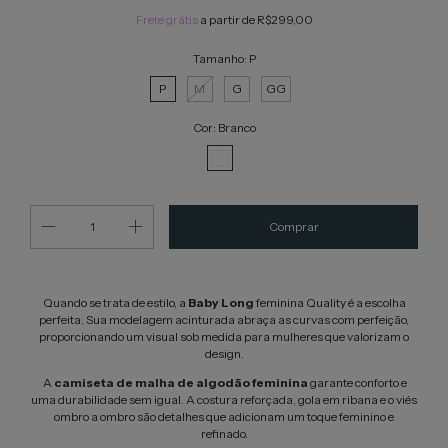
Frete grátis
a partir de
R$299,00
Tamanho:
P
P
M
G
GG
Cor:
Branco
Quando se trata de estilo, a
Baby Long
feminina Quality é a escolha
perfeita. Sua modelagem acinturada abraça as curvas com perfeição,
proporcionando um visual sob medida para mulheres que valorizam o
design.
A
camiseta de malha de algodão feminina
garante conforto e
uma durabilidade sem igual. A costura reforçada, gola em ribana e o viés
ombro a ombro são detalhes que adicionam um toque feminino e
refinado.