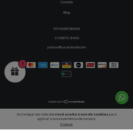
Contato
Blog
5511968738496
11 96873-8496
juliana@jucarolarte.com
1
Copyright Jucarolarte - 54113957000173 - 2026. Todos os direitos reservados.
Ao navegar por este site
você aceita o uso de cookies
para
agilizar a sua experiência de compra.
Entendi