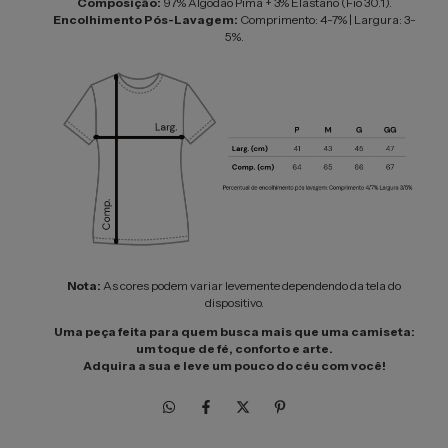
Composição:
97% Algodão Pima + 3% Elastano (Fio 30.1).
Encolhimento Pós-Lavagem:
Comprimento: 4-7% | Largura: 3-
5%.
Nota:
As cores podem variar levemente dependendo da tela do
dispositivo.
Uma peça feita para quem busca mais que uma camiseta:
um toque de fé, conforto e arte.
Adquira a sua e leve um pouco do céu com você!