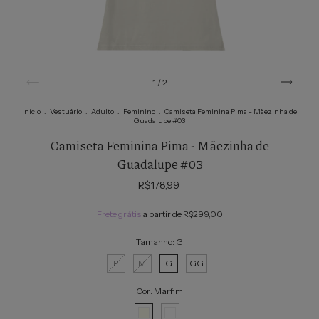
1
/
2
Início
.
Vestuário
.
Adulto
.
Feminino
.
Camiseta Feminina Pima - Mãezinha de
Guadalupe #03
Camiseta Feminina Pima - Mãezinha de
Guadalupe #03
R$178,99
Frete grátis
a partir de
R$299,00
Tamanho:
G
P
M
G
GG
Cor:
Marfim