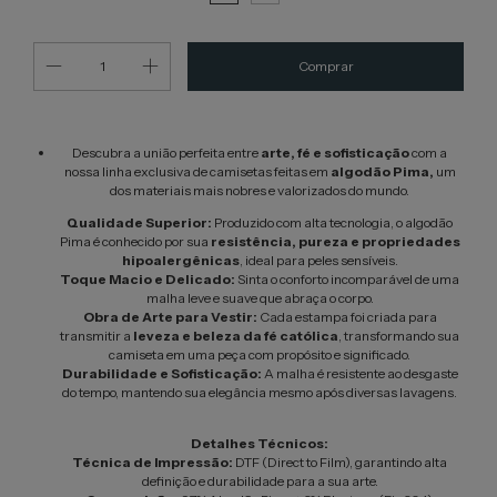
Descubra a união perfeita entre
arte, fé e sofisticação
com a
nossa linha exclusiva de camisetas feitas em
algodão Pima,
um
dos materiais mais nobres e valorizados do mundo.
Qualidade Superior:
Produzido com alta tecnologia, o algodão
Pima é conhecido por sua
resistência, pureza e propriedades
hipoalergênicas
, ideal para peles sensíveis.
Toque Macio e Delicado:
Sinta o conforto incomparável de uma
malha leve e suave que abraça o corpo.
Obra de Arte para Vestir:
Cada estampa foi criada para
transmitir a
leveza e beleza da fé católica
, transformando sua
camiseta em uma peça com propósito e significado.
Durabilidade e Sofisticação:
A malha é resistente ao desgaste
do tempo, mantendo sua elegância mesmo após diversas lavagens.
Detalhes Técnicos:
Técnica de Impressão:
DTF (Direct to Film), garantindo alta
definição e durabilidade para a sua arte.