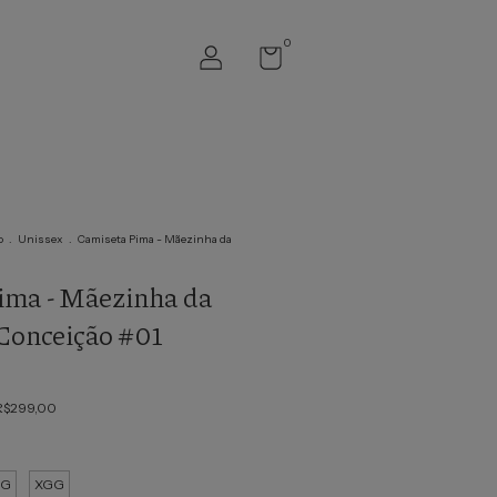
0
o
.
Unissex
.
Camiseta Pima - Mãezinha da
ima - Mãezinha da
Conceição #01
R$299,00
G
XGG