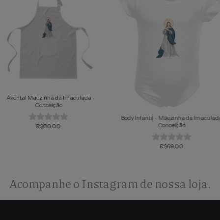
Avental Mãezinha da Imaculada
Conceição
Body Infantil - Mãezinha da Imaculad
Conceição
R$80,00
R$69,00
Acompanhe o Instagram de nossa loja.