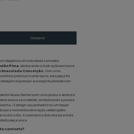
com elegância através desta camiseta
odão Pima
, destacando a ilustração exclusiva
a Imaculada Conceição
. Com uma
conforto premium e arte sacra, esta peça foi
e desejam expressar sua espiritualidade com
esenta Nossa Senhora em uma postura serena e
de branco e azul celeste, simbolizando a pureza
tíssima. O design aquarelado traz um toque
feito para momentos de oração, celebrações
al no dia a dia. A assinatura discreta da artista
 desta peça única.
sta camiseta?