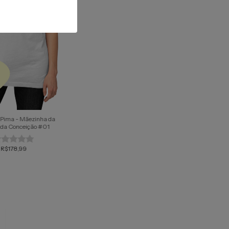
Pima - Mãezinha da
da Conceição #01
R$178,99