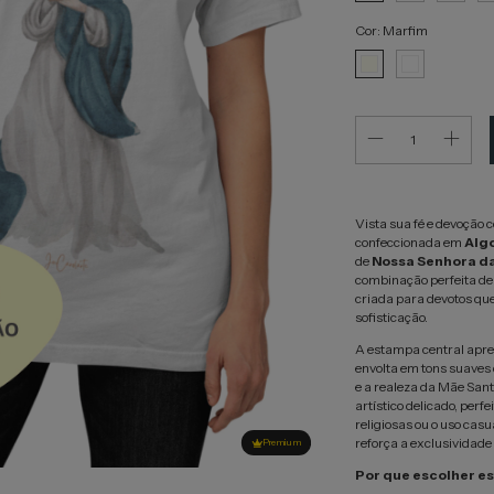
Cor:
Marfim
Vista sua fé e devoção 
confeccionada em
Alg
de
Nossa Senhora d
combinação perfeita de 
criada para devotos qu
sofisticação.
A estampa central apr
envolta em tons suaves 
e a realeza da Mãe San
artístico delicado, per
religiosas ou o uso casu
reforça a exclusividade
Premium
Por que escolher e