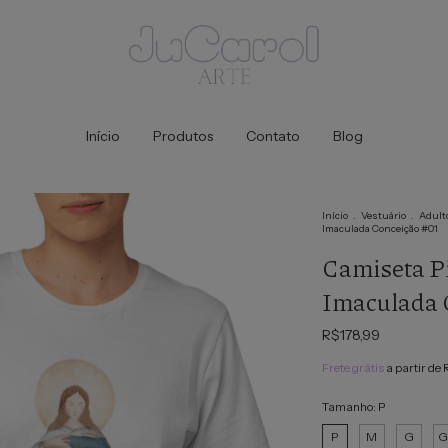
Início
Produtos
Contato
Blog
Início
.
Vestuário
.
Adult
Imaculada Conceição #01
Camiseta P
Imaculada 
R$178,99
Frete grátis
a partir de
Tamanho:
P
P
M
G
G