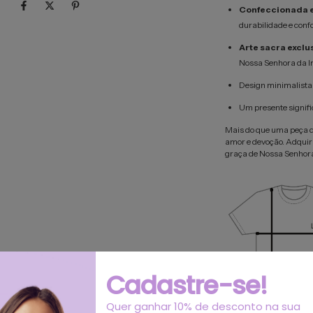
Confeccionada 
durabilidade e confo
Arte sacra exclu
Nossa Senhora da I
Design minimalista 
Um presente signific
Mais do que uma peça d
amor e devoção. Adquira 
graça de Nossa Senhor
Cadastre-se!
Quer ganhar 10% de desconto na sua