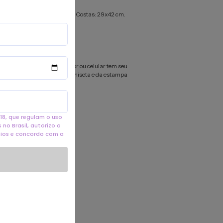
pressão:
Frente: 29x42 cm. Costas: 29x42 cm.
argura x altura.
são:
DTF (Direct to Film).
dão 3% elastano, fio 30.1.
omo cada tela de computador ou celular tem seu
r cores, então a cor da sua camiseta e da estampa
nte do que você viu online.
18, que regulam o uso
no Brasil, autorizo o
eios e concordo com a