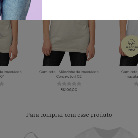
da Imaculada
Camiseta - Mãezinha da Imaculada
Camiseta 
#01
Conceição #02
Imacula
0
R$109,00
Para comprar com esse produto