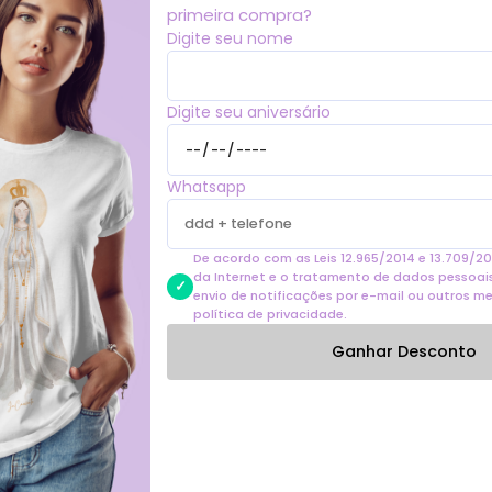
primeira compra?
Área máxima de im
Digite seu nome
Considere a área como l
Técnica de impres
Digite seu aniversário
Composição:
97% algo
Cores do produto:
C
próprio jeito de mostra
pode ser um pouco difere
Whatsapp
De acordo com as Leis 12.965/2014 e 13.709/20
da Internet e o tratamento de dados pessoais 
envio de notificações por e-mail ou outros m
política de privacidade.
Produtos similares
Ganhar Desconto