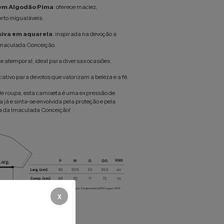
em Algodão Pima
: oferece maciez,
rto inigualáveis.
siva em aquarela
: inspirada na devoção a
maculada Conceição.
e atemporal, ideal para diversas ocasiões.
ativo para devotos que valorizam a beleza e a fé.
e roupa, esta camiseta é uma expressão de
já e sinta-se envolvida pela proteção e pela
a da Imaculada Conceição!
x