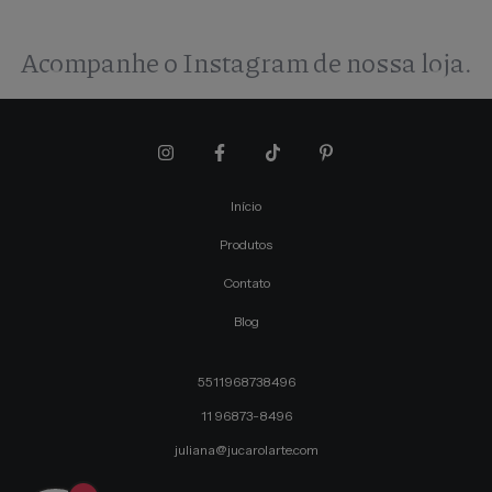
Acompanhe o Instagram de nossa loja.
Início
Produtos
Contato
Blog
5511968738496
11 96873-8496
juliana@jucarolarte.com