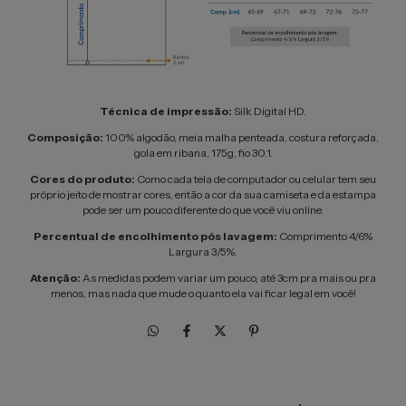
Técnica de impressão:
Silk Digital HD.
Composição:
100% algodão, meia malha penteada, costura reforçada,
gola em ribana, 175g, fio 30.1.
Cores do produto:
Como cada tela de computador ou celular tem seu
próprio jeito de mostrar cores, então a cor da sua camiseta e da estampa
pode ser um pouco diferente do que você viu online.
Percentual de encolhimento pós lavagem:
Comprimento 4/6%
Largura 3/5%.
Atenção:
As medidas podem variar um pouco, até 3cm pra mais ou pra
menos, mas nada que mude o quanto ela vai ficar legal em você!