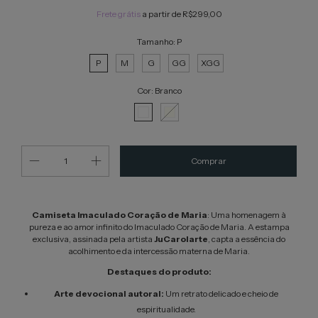
Frete grátis
a partir de
R$299,00
Tamanho:
P
P
M
G
GG
XGG
Cor:
Branco
Camiseta Imaculado Coração de Maria
: Uma homenagem à
pureza e ao amor infinito do Imaculado Coração de Maria. A estampa
exclusiva, assinada pela artista
JuCarolarte
, capta a essência do
acolhimento e da intercessão materna de Maria.
Destaques do produto:
Arte devocional autoral:
Um retrato delicado e cheio de
espiritualidade.