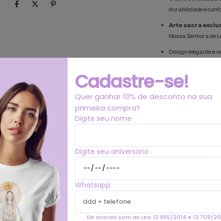
durabilidade e conf
Arte sacra exclu
Nossa Senhora de L
Design elegante e ve
Um presente signific
Cadastre-se!
Transforme sua devoção
Adquira já esta camiset
Quer ganhar 10% de desconto na sua
de Nossa Senhora de Lo
primeira compra?
Digite seu nome
Digite seu aniversário
Whatsapp
De acordo com as Leis 12.965/2014 e 13.709/20