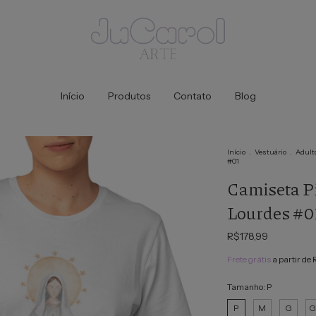
Início
Produtos
Contato
Blog
Início
.
Vestuário
.
Adult
#01
Camiseta P
Lourdes #0
R$178,99
Frete grátis
a partir de
Tamanho:
P
P
M
G
G