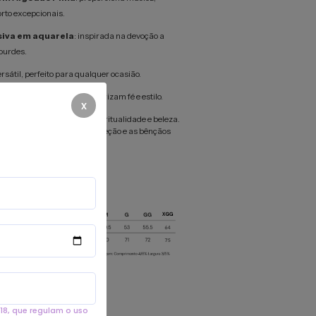
orto excepcionais.
siva em aquarela
: inspirada na devoção a
ourdes.
rsátil, perfeito para qualquer ocasião.
ativo para devotos que valorizam fé e estilo.
x
 em uma expressão de espiritualidade e beleza.
a única e leve consigo a proteção e as bênçãos
urdes!
18, que regulam o uso