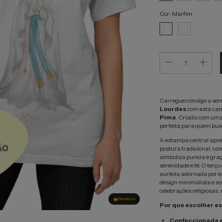
Cor:
Marfim
Carregue consigo a ser
Lourdes
com esta cam
Pima
. Criada com uma 
perfeita para quem busca
A estampa central apr
postura tradicional, c
simboliza pureza e graç
serenidade e fé. O terço
auréola adornada por es
design minimalista e so
celebrações religiosas,
Premium
Por que escolher e
Confeccionada 