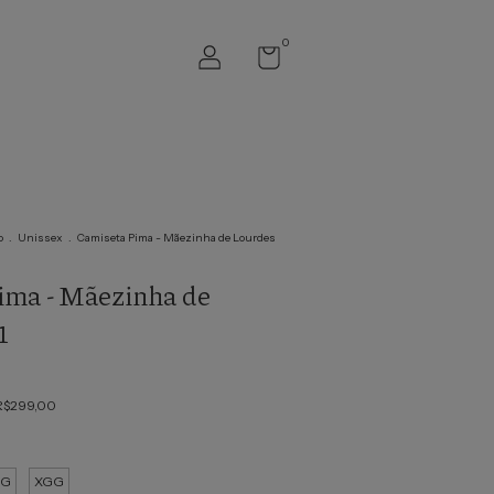
0
o
.
Unissex
.
Camiseta Pima - Mãezinha de Lourdes
ima - Mãezinha de
1
R$299,00
G
XGG