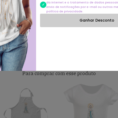
da Internet e o tratamento de dados pessoais 
Área máxima de im
envio de notificações por e-mail ou outros m
Considere a área como l
política de privacidade.
Técnica de impres
Ganhar Desconto
Composição:
97% algo
Cores do produto:
C
próprio jeito de mostra
pode ser um pouco difere
Para comprar com esse produto