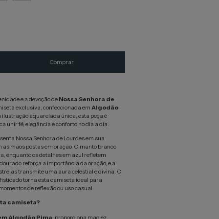
enidade e a devoção de
Nossa Senhora de
iseta exclusiva, confeccionada em
Algodão
ilustração aquarelada única, esta peça é
 unir fé, elegância e conforto no dia a dia.
esenta Nossa Senhora de Lourdes em sua
om as mãos postas em oração. O manto branco
a, enquanto os detalhes em azul refletem
 dourado reforça a importância da oração, e a
trelas transmite uma aura celestial e divina. O
fisticado torna esta camiseta ideal para
 momentos de reflexão ou uso casual.
sta camiseta?
em Algodão Pima
: proporciona maciez,