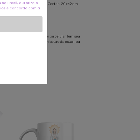
no Brasil, autorizo o
pressão:
Frente: 29x42 cm. Costas: 29x42 cm.
eios e concordo com a
argura x altura.
são:
DTF (Direct to Film).
dão 3% elastano, fio 30.1.
omo cada tela de computador ou celular tem seu
r cores, então a cor da sua camiseta e da estampa
nte do que você viu online.