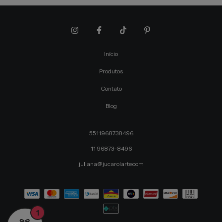
Início
Produtos
Contato
Blog
5511968738496
11 96873-8496
juliana@jucarolarte.com
1