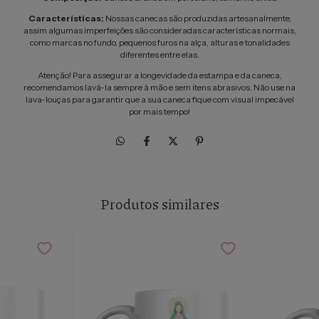
Características:
Nossas canecas são produzidas artesanalmente,
assim algumas imperfeições são consideradas características normais,
como marcas no fundo, pequenos furos na alça, alturas e tonalidades
diferentes entre elas.
Atenção! Para assegurar a longevidade da estampa e da caneca,
recomendamos lavá-la sempre à mão e sem itens abrasivos. Não use na
lava-louças para garantir que a sua caneca fique com visual impecável
por mais tempo!
Produtos similares