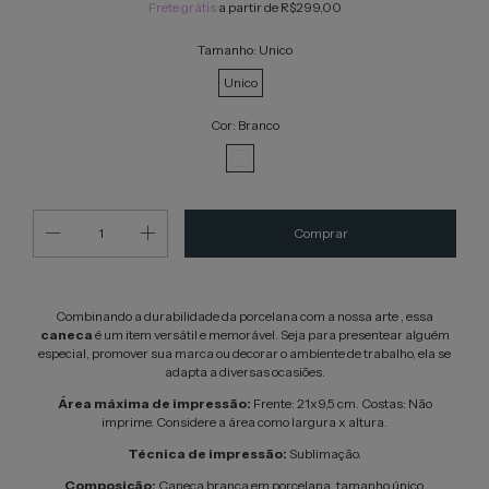
Frete grátis
a partir de
R$299,00
Tamanho:
Unico
Unico
Cor:
Branco
Combinando a durabilidade da porcelana com a nossa arte , essa
caneca
é um item versátil e memorável. Seja para presentear alguém
especial, promover sua marca ou decorar o ambiente de trabalho, ela se
adapta a diversas ocasiões.
Área máxima de impressão:
Frente: 21x9,5 cm. Costas: Não
imprime. Considere a área como largura x altura.
Técnica de impressão:
Sublimação.
Composição:
Caneca branca em porcelana, tamanho único.