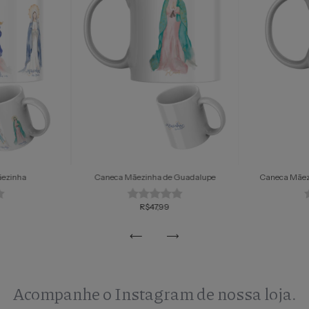
ãezinha
Caneca Mãezinha de Guadalupe
Caneca Mãez
R$47,99
Acompanhe o Instagram de nossa loja.