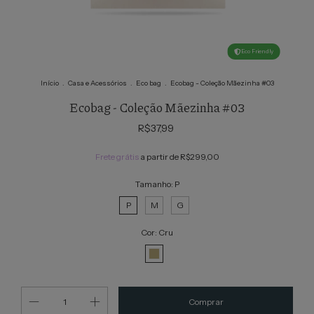
Eco Friendly
Início
.
Casa e Acessórios
.
Eco bag
.
Ecobag - Coleção Mãezinha #03
Ecobag - Coleção Mãezinha #03
R$37,99
Frete grátis
a partir de
R$299,00
Tamanho:
P
P
M
G
Cor:
Cru