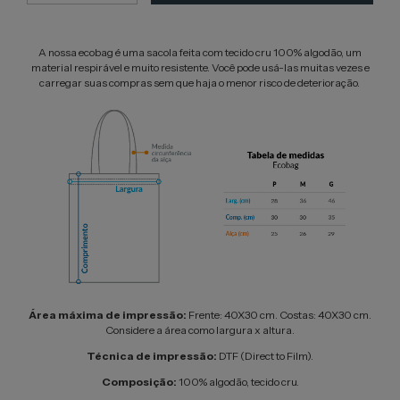
A nossa ecobag é uma sacola feita com tecido cru 100% algodão, um
material respirável e muito resistente. Você pode usá-las muitas vezes e
carregar suas compras sem que haja o menor risco de deterioração.
Área máxima de impressão:
Frente: 40X30 cm. Costas: 40X30 cm.
Considere a área como largura x altura.
Técnica de impressão:
DTF (Direct to Film).
Composição:
100% algodão, tecido cru.