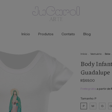
Início
Produtos
Contato
Blog
Início
.
Vestuário
.
Bebe
Body Infant
Guadalupe
R$69,00
Frete grátis
a partir de
Tamanho:
P
P
M
G
G