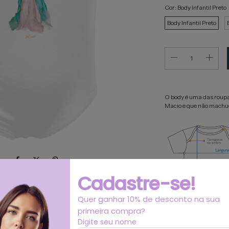
Cor:
Body Infantil Preto
Body Infantil Preto
O body é uma das roupa
Macio e que não machuca
Cadastre-se!
Quer ganhar 10% de desconto na sua
primeira compra?
Digite seu nome