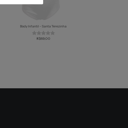
Body Infantil - Santa Terezinha
Body Infantil - Mãezinha 
R$69,00
R$69,00