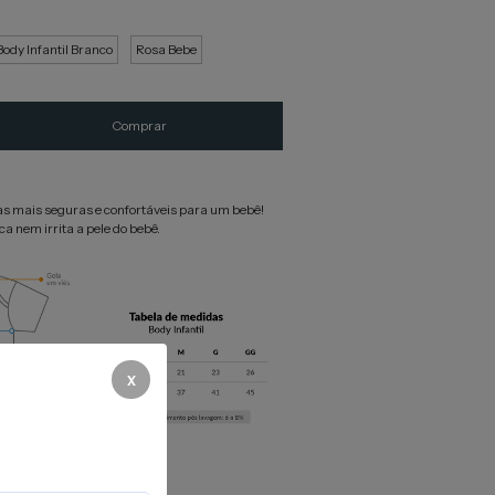
Body Infantil Branco
Rosa Bebe
s mais seguras e confortáveis para um bebê!
 nem irrita a pele do bebê.
x