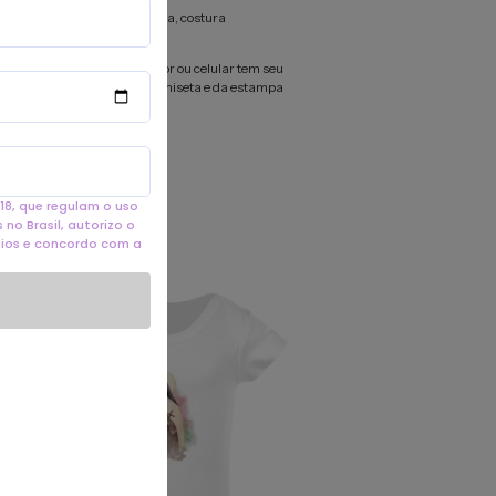
godão, meia malha penteada, costura
, mangas curtas.
omo cada tela de computador ou celular tem seu
r cores, então a cor da sua camiseta e da estampa
nte do que você viu online.
18, que regulam o uso
no Brasil, autorizo o
eios e concordo com a