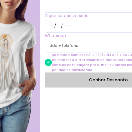
Composição:
100% al
reforçada, viés na gola
Digite seu aniversário
Cores do produto:
C
próprio jeito de mostra
pode ser um pouco difere
Whatsapp
De acordo com as Leis 12.965/2014 e 13.709/20
da Internet e o tratamento de dados pessoais 
Produtos similares
envio de notificações por e-mail ou outros m
política de privacidade.
Ganhar Desconto