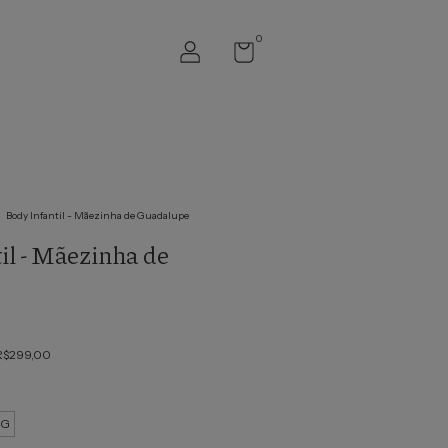
0
.
Body Infantil - Mãezinha de Guadalupe
il - Mãezinha de
R$299,00
G