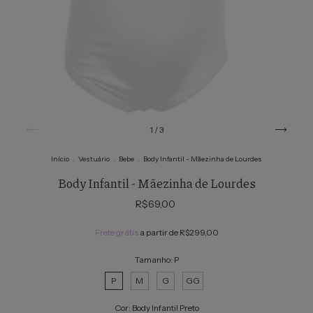
1
/
3
Início
.
Vestuário
.
Bebe
.
Body Infantil - Mãezinha de Lourdes
Body Infantil - Mãezinha de Lourdes
R$69,00
Frete grátis
a partir de
R$299,00
Tamanho:
P
P
M
G
GG
Cor:
Body Infantil Preto