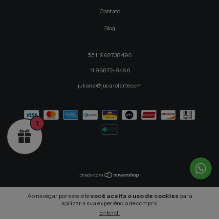
Contato
Blog
5511968738496
11 96873-8496
juliana@jucarolarte.com
1
Copyright Jucarolarte - 54113957000173 - 2026. Todos os direitos reservados.
Ao navegar por este site
você aceita o uso de cookies
para
agilizar a sua experiência de compra.
Entendi