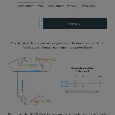
Body Infantil Preto
Body Infantil Branco
Rosa Bebe
O body é uma das roupas mais seguras e confortáveis para um bebê!
Macio e que não machuca nem irrita a pele do bebê.
Composição:
100% algodão, meia malha penteada, costura reforçada,