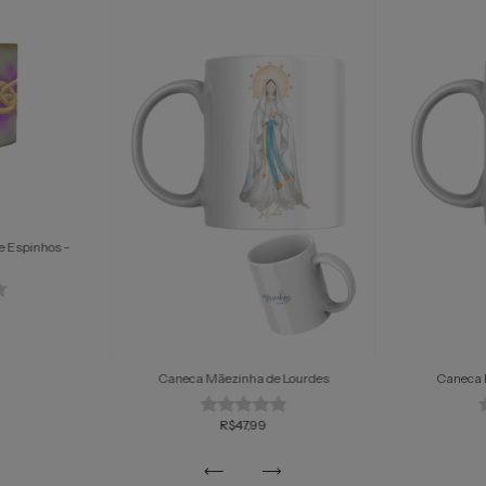
 Espinhos -
Caneca Mãezinha de Lourdes
Caneca 
R$47,99