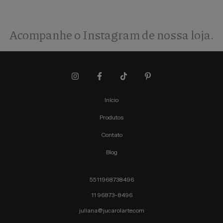
Acompanhe o Instagram de nossa loja.
Início
Produtos
Contato
Blog
5511968738496
11 96873-8496
juliana@jucarolarte.com